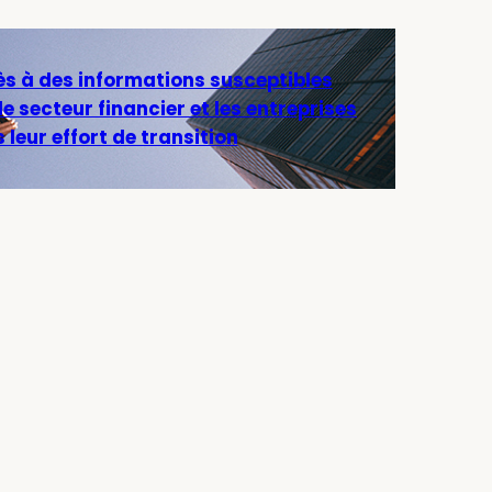
cès à des informations susceptibles
 secteur financier et les entreprises
 leur effort de transition