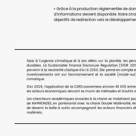
« Grâce à la production réglementée de donné
d’informations devient disponible. Notre cha
objectifs de redirection vers le développem
Face à l’urgence climatique et à ses effets sur la planète, les p
durables. La Sustainable Finance Disclosure Regulation (SFDR 2019
parvenir à la neutralité cliatique d’ici à 2050. Elle prend en compte
investissements ont sur l’environnement et la société (Inside-ou
climatique.
D’ici 2029, l’application de la CSRD concernera environ 43 000 ent
les acteurs économiques devront se munir de méthodes et d’outils 
Les chercheurs académiques associés à la chaire se mobilisent pour
de MAPMONDES, en partenariat avec la chaire Double Matérialité, rés
de devenir la boîte à outils accompagnant les acteurs financiers 
matériels.