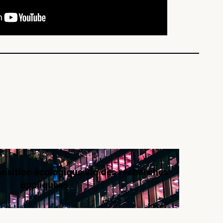
ansition écologique
via des recherches
appliquées