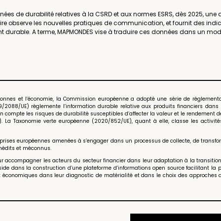
es de durabilité relatives à la CSRD et aux normes ESRS, dès 2025, une qu
ire observe les nouvelles pratiques de communication, et fournit des indica
ent durable. A terme, MAPMONDES vise à traduire ces données dans un mod
ersonnes et l’économie, la Commission européenne a adopté une série de réglement
/2088/UE) réglemente l’information durable relative aux produits financiers dans l’
 en compte les risques de durabilité susceptibles d’affecter la valeur et le rendement
t). La Taxonomie verte européenne (2020/852/UE), quant à elle, classe les activ
reprises européennes amenées à s’engager dans un processus de collecte, de transform
inédits et méconnus.
 accompagner les acteurs du secteur financier dans leur adaptation à la transition 
ide dans la construction d’une plateforme d’informations open source facilitant la 
et économiques dans leur diagnostic de matérialité et dans le choix des approches 