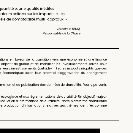
antité et une qualité inédites
teurs solides sur les impacts et les
èle de comptabilité multi-capitaux. »
— Véronique BLUM,
Responsable de la Chaire
ations en faveur de la transition vers une économie et une finance
objectif de guider et de mobiliser les investissements privés pour
 de leurs investissements (outside-in) et les impacts négatifs que ces
ités économiques selon leur potentiel d’aggravation du changement
ation et de publication des données de durabilité. Pour y parvenir,
écologique et aux réglementations de durabilité. Un objectif majeur
production d’informations de durabilité. Notre plateforme ambitionne
de production d’informations relatives aux thèmes identifiés comme