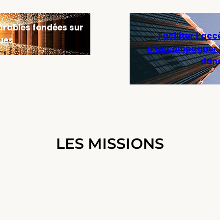
urables fondées sur
Faciliter l’ac
ues
d’accompagner le
dans
LES MISSIONS