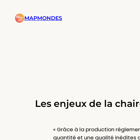
Aller
au
MAPMONDES
contenu
Les enjeux de la chai
« Grâce à la production réglemen
quantité et une qualité inédites 